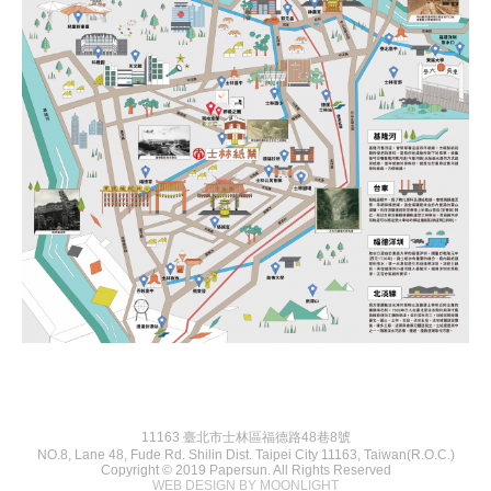
11163 臺北市士林區福德路48巷8號
NO.8, Lane 48, Fude Rd. Shilin Dist. Taipei City 11163, Taiwan(R.O.C.)
Copyright © 2019 Papersun. All Rights Reserved
WEB DESIGN BY MOONLIGHT